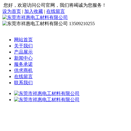
您好，欢迎访问公司官网，我们将竭诚为您服务！
设为首页
|
加入收藏
|
在线留言
13509210255
网站首页
关于我们
产品展示
新闻中心
服务承诺
供求商机
在线留言
联系我们