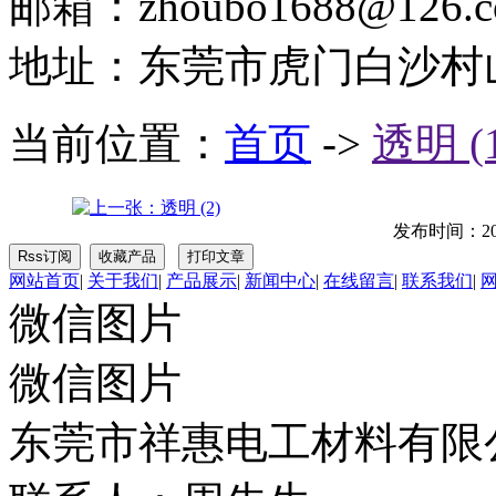
邮箱：zhoubo1688@126.
地址：东莞市虎门白沙村
当前位置：
首页
->
透明 (
发布时间：2017-
网站首页
|
关于我们
|
产品展示
|
新闻中心
|
在线留言
|
联系我们
|
微信图片
微信图片
东莞市祥惠电工材料有限